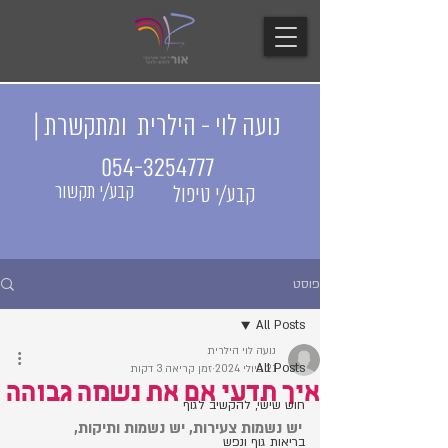
נועה לוי - הילרית ומתקשרת |
054-3254777
קבע/י תקשור
קבע/י טיפול
פוסט
All Posts
נועה לוי הילרית
All Posts
21 ביולי 2024
זמן קריאה 3 דקות
איך תדעי אם את נשמה גבוהה
חוש שישי, להקשיב לגוף
יש נשמות צעירות, יש נשמות ותיקות, 
בריאות גוף ונפש