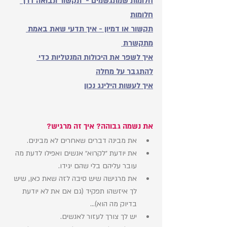
חלומות שמתגשמים -  תקשור ונבואה דרך 
חלומות
תקשור או דמיון - איך תדעי שאת באמת 
מתקשרת 
איך לשפר את היכולות המנטליות כדי 
להתגבר על מחלה
איך לעשות הילינג נכון
את נשמה גבוהה? איך זה מרגיש?
את מבינה דברים שאחרים לא מבינים.
את יודעת ״לקרוא״ אנשים ואפילו לדעת מה 
עובר עליהם בלי שהם יגידו. 
את מרגישה שיש סיבה לזה שאת כאן, שיש 
לך איזשהו תפקיד (גם אם את לא יודעת 
בדיוק מה הוא)... 
יש לך צורך לעזור לאנשים. 