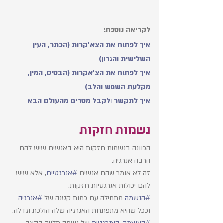
לקריאה נוספת:
איך לפתוח את הצא׳קרות (הכתר, העין 
השלישית והגרון)
איך לפתוח את הצ׳אקרות (הבסיס, המין, 
מקלעת השמש והלב)
איך לתקשר ולקבל מסרים מהעולם הבא
נשמות חזקות
הכוונה בנשמות חזקות היא באנשים שיש להם 
הרבה אנרגיה. 
זה לא אומר שהם אנשים 
#אנרגטיים
, אלא שיש 
להם יכולות אנרגטיות חזקות. 
#הנשמה
 מתחילה עם כמות קטנה של 
#אנרגיה
וככל שהיא מתפתחת האנרגיה שלה הולכת וגדלה. 
#העוצמה_האנרגטית
 של נשמה תלויה בקצב 