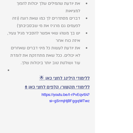
את יודעת שהמילים שלך יכולות להפוך 
למציאות
דברים מסתדרים לך כמו שאת רוצה (וזה 
לפעמים גם מרגיז את מי שבסביבתך)
יש בך משהו שאי אפשר להסביר מגיל צעיר, 
איזה כוח אחר 
את יודעת לעשות כל מיני דברים שאחרים 
לא יכולים. ככל שאת מתחזקת את לומדת 
עוד ושולטת טוב יותר ביכולות שלך. 
ללימודי הילינג לחצי כאן 🌟
ללימודי תקשור/ קלפים לחצי כאן ♦️
https://youtu.be/I-rPvEqvtl4?
si=gSrmjHjBFggqWTwz