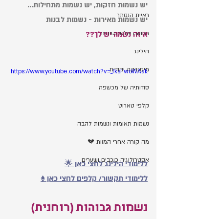
יש נשמות חזקות, יש נשמות מתחילות... 
ראיית הנסתר
יש נשמות מאירות - נשמות לבנות
רפואה אלטרנטיבית
איזה נשמה יש לך??
הילינג
מיסטיקה יהודית
https://www.youtube.com/watch?v=_fksFwoWAak
סודותיה של מכשפה
קלפי טארוט
נשמות תאומות ונשמות להבה
מה קורה אחרי המוות 💔
אסטרולוגיה כוכבים ושערים
ללימודי הילינג לחצי כאן 🌟
ללימודי תקשור/ קלפים לחצי כאן ♦️
נשמות גבוהות (רוחנית)