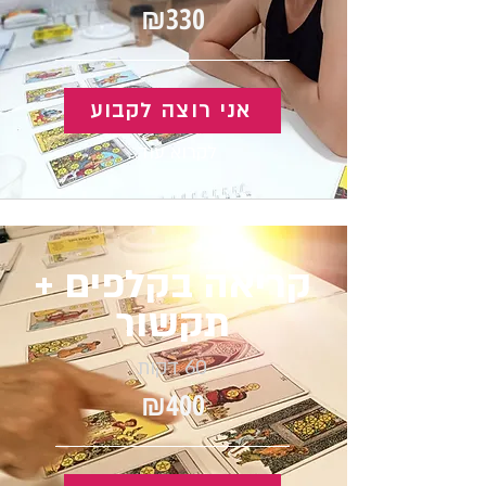
₪330
אני רוצה לקבוע
לקרוא עוד...
קריאה בקלפים +
תקשור
60 דקות
₪400