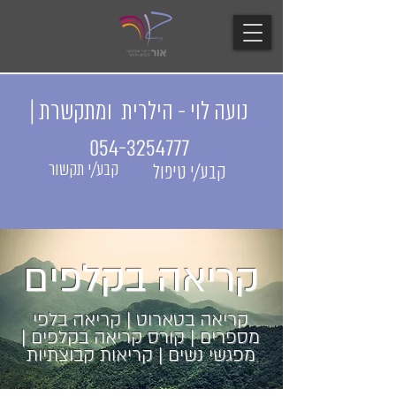
נועה לוי - הילרית ומתקשרת |
054-3254777
קבע/י תקשור
קבע/י טיפול
קריאה בקלפים
קריאה בטארוט | קריאה בלפי
מספרים | קורס קריאה בקלפים |
מפגשי נשים | קריאות קבוצתיות