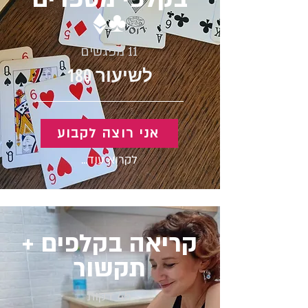
♦️♣️
11 מפגשים
180 לשיעור
אני רוצה לקבוע
לקרוא עוד...
קריאה בקלפים +
תקשור
45 דקות