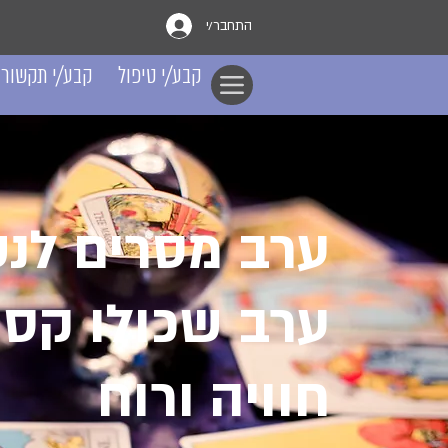
התחבר/י
קבע/י טיפול
קבע/י תקשור
ערב מסרים לנ
ערב שכולו קס
חוויה ורוח