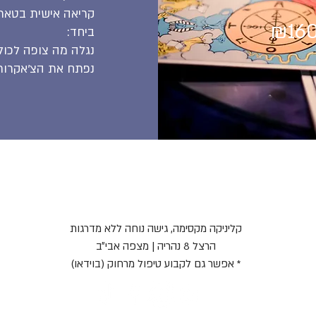
קריאה אישית בטאר
₪16
ביחד:
נגלה מה צופה לכולנ
נפתח את הצ׳אקרות 
נועה לוי - הילרית
054-3254777
קליניקה מקסימה, גישה נוחה ללא מדרגות
הרצל 8 נהריה | מצפה אבי״ב
* אפשר גם לקבוע
טיפול מרחוק (בוידאו)