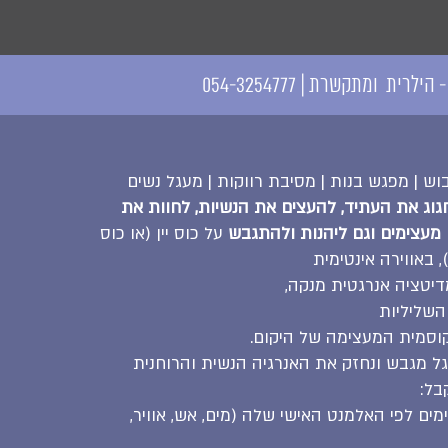
הילרית ומתקשרת | 054-3254777
בוש | מפגש בנות | מסיבת רווקות | מעגל נשים
וג את העתיד, להעצים את הנשיות, לחוות את
 מעצימים וגם ליהנות ולהתגבש
על כוס יין (או כוס
 באווירה אינטימית
יטציה אנרגטית מנקה,
 השליליות
קוסמית המעצימה של היקום.
גל מגבש ונחזק את האנרגיה הנשית והרוחנית
בל:
מים לפי האלמנט האישי שלה (מים, אש, אוויר,