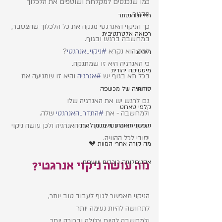
כמו שנכנסים למקלחת ושוטפים את הלכלוך 
מהגוף, 
ראיית הנסתר
כך הניקוי האנרגטי מנקה את כל הלכלוך שהצטבר, 
רפואה אלטרנטיבית
במחשבה ברגש ובגוף. 
למה הוא נקרא 
#ניקוי_אנרגטי
? 
הילינג
כי האנרגיה היא זו שמתנקה. 
מיסטיקה יהודית
בכל תא בגוף יש 
#אנרגיה
 והיא זו שמניעה את 
התא. 
סודותיה של מכשפה
גם לרגש יש את האנרגיה שלו
קלפי טארוט
ולמחשבה - את 
#התדר_האנרגטי
 שלה. 
הניקוי האנרגטי מנקה את האנרגיה ולכן עושה ניקוי 
נשמות תאומות ונשמות להבה
יסודי לכל ההוויה. 
מה קורה אחרי המוות 💔
אסטרולוגיה כוכבים ושערים
מה עושה ניקוי אנרגטי?
הניקוי מאפשר לגוף לעבוד טוב יותר, 
לתחושה להיות נעימה יותר 
ולמחשבה להיות צלולה וברורה יותר. 