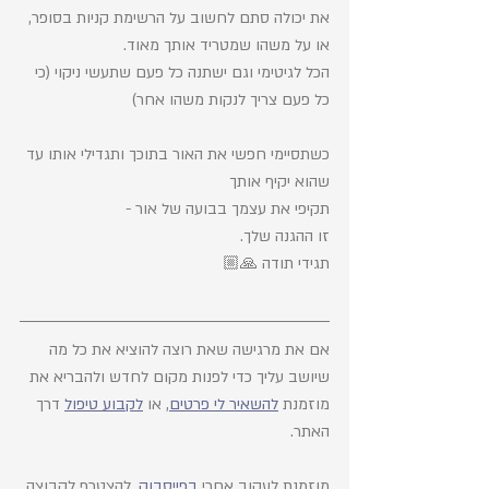
את יכולה סתם לחשוב על הרשימת קניות בסופר,
או על משהו שמטריד אותך מאוד. 
הכל לגיטימי וגם ישתנה כל פעם שתעשי ניקוי (כי 
כל פעם צריך לנקות משהו אחר)
כשתסיימי חפשי את האור בתוכך ותגדילי אותו עד 
שהוא יקיף אותך 
תקיפי את עצמך בבועה של אור - 
זו ההגנה שלך.
תגידי תודה 🙏🏼
אם את מרגישה שאת רוצה להוציא את כל מה 
שיושב עליך כדי לפנות מקום לחדש ולהבריא את 
מוזמנת 
להשאיר לי פרטים
, או 
לקבוע טיפול
 דרך 
האתר.
מוזמנת לעקוב אחרי 
בפייסבוק
, להצטרף לקבוצה 