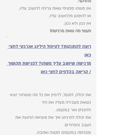
מהניקוי.
אין משהו ספציפי שאת צריכה לחשוב עליו, 
או להימנע מלחשוב עליו. 
אין נכון ולא נכון. 
תעשי מה שאת מרגישה! 
רוצה להתנקות? לטיפול הילינג אנרגטי לחצי 
כאן
מרגישה שיושב עליך משהו? ל
פגישת תקשור 
/ קריאה בקלפים לחצי כאן
את יכולה, למשל, לדמיין את כל מה ששחור יוצא 
כשאת מעבירה מעליו את היד
ולהכניס אור במקומו.
את יכולה להרגיש איך את מוציאה החוצה את 
העצב והפחדים 
ומכניסה במקומם תקווה ואהבה.