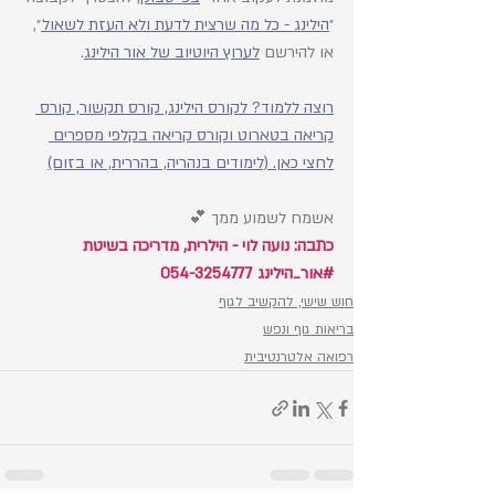
״
הילינג - כל מה שרצית לדעת ולא העזת לשאול
״, 
או להירשם 
לערוץ היוטיוב של אור הילינג
.
רוצה ללמוד? לקורס הילינג, קורס תקשור, קורס 
קריאה בטארוט וקורס קריאה בקלפי מספרים 
לחצי כאן. (לימודים בנהריה, בהררית, או בזום)
אשמח לשמוע ממך 💕 
כתבה: נועה לוי - הילרית, מדריכה בשיטת 
#אור_הילינג
 054-3254777
חוש שישי, להקשיב לגוף
בריאות גוף ונפש
רפואה אלטרנטיבית