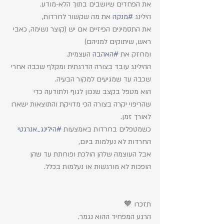
את הפחדים שיושבים בתוך הלא-מודע.
הילינג 
#מנקה
 את מה שקשור לחרדות, 
את התסמינים הפיזיים אם יש (קוצר נשימה, כאבי 
ראש, שיתוקים למניהם) 
ומחזק את 
#האהבה
 העצמית. 
ההילינג עובד בצורה הדרגתית ומקלף שכבה אחרי 
שכבה עד שמגיעים למקור הבעיה. 
הוא מטפל בקצב שנכון לגוף ולתודעה כדי 
שהריפוי יקרה בצורה הכי מדויקת והתוצאות ישארו 
לאורך זמן. 
כשמטפלים בחרדות באמצעות 
#הילינג_אנרגטי
החרדות לא נעלמות ביום,
אבל העוצמה שלהן הולכת ופוחתת עד שהן 
הופכות לא מורגשות או נעלמות בכלל. 
תזכרו 🧡
הרגע המפחיד ההוא נגמר.