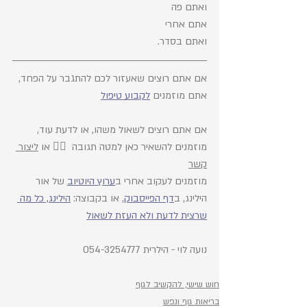
ואתם פה
אתם אחרי
ואתם בסדר.
אם אתם רוצים שאעזור לכם להתגבר על הפחד, 
אתם מוזמנים 
לקבוע טיפול
אם אתם רוצים לשאול משהו, או לדעת עוד, 
מוזמנים להשאיר כאן למטה תגובה  👇🏼 
או 
ליצור 
קשר
מוזמנים לעקוב אחרי ב
ערוץ היוטיוב
 של אור 
הילינג, ב
דף הפייסבוק
, או בקבוצה: 
הילינג, כל מה 
שרצית לדעת ולא העזת לשאול
נועה לוי - הילרית 054-3254777
חוש שישי, להקשיב לגוף
בריאות גוף ונפש