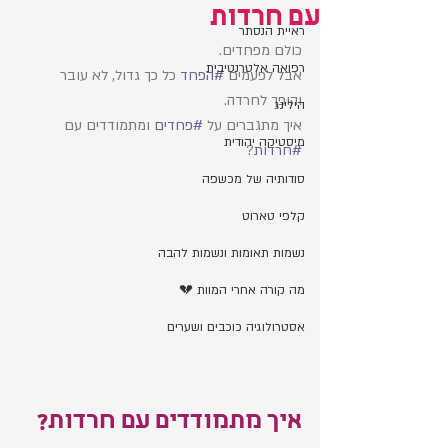
עם חרדות
ראיית הנסתר
כולם מפחדים. 
רפואה אלטרנטיבית
אבל לפעמים 
#הפחד
 כל כך גדול, לא עובר 
והופך לחרדה. 
הילינג
איך מתגברים על 
#פחדים
 ומתמודדים עם 
מיסטיקה יהודית
#חרדות
? 
סודותיה של מכשפה
קלפי טארוט
נשמות תאומות ונשמות להבה
מה קורה אחרי המוות 💔
אסטרולוגיה כוכבים ושערים
איך מתמודדים עם חרדות? 