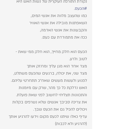
נקודת התורפה העיקרית של נשות האש היא 
#הכעס
. 
כמו שהעצב מלווה את אנשי המים, 
השאפתנות מובילה את אנשי האוויר
והקבעונות את אנשי האדמה, 
ככה את מתמודדת עם כעס. 
הכעס הוא חלק מחייך, הוא חלק ממי שאת - 
לטוב ולרע. 
מצד אחד הוא מגן עליך ומחזק אותך
מצד שני, את יכולה, ברגעים שהכעס משתלט, 
לפגוע ולעשות מעשים שאח״כ תתחרטי עליהם. 
האש נדלקת כל כך מהר, שרק עם מיומנות 
והתכוונות תצליחי לחשוב לפני שאת פועלת. 
את צריכה סביבך אנשים שלא נשרפים בקלות 
ויכולים להכיל גם את הכעס שבך. 
עדיף כאלו שיתנו לכעס מקום וידעו להרגיע אותך 
(להרגיע ולא לכבות) 