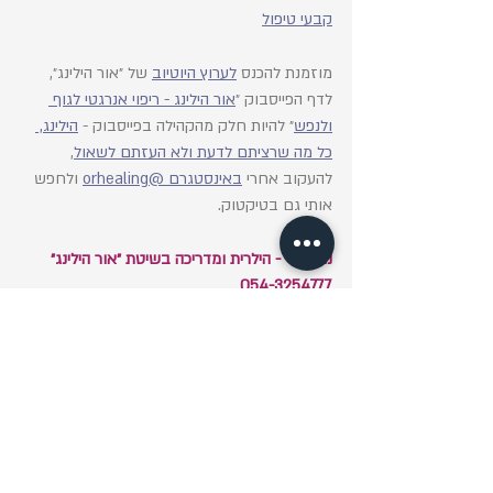
קבעי טיפול
מוזמנת להכנס 
לערוץ היוטיוב
 של ״אור הילינג״, 
לדף הפייסבוק ״
אור הילינג - ריפוי אנרגטי לגוף 
ולנפש
״ להיות חלק מהקהילה בפייסבוק - 
הילינג, 
כל מה שרציתם לדעת ולא העזתם לשאול
,
להעקוב אחרי 
באינסטגרם @orhealing
 ולחפש 
אותי גם בטיקטוק.
נועה לוי - הילרית ומדריכה בשיטת ״אור הילינג״ 
054-3254777
ראיית הנסתר
רפואה אלטרנטיבית