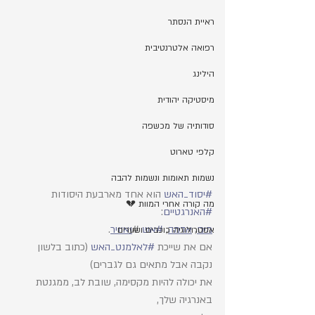
ראיית הנסתר
רפואה אלטרנטיבית
הילינג
מיסטיקה יהודית
סודותיה של מכשפה
קלפי טארוט
נשמות תאומות ונשמות להבה
#יסוד_האש
 הוא אחד מארבעת היסודות 
מה קורה אחרי המוות 💔
#האנרגטיים
: 
מים
, 
אדמה
, 
#אש
 #
ואוויר
. 
אסטרולוגיה כוכבים ושערים
אם את שייכת 
#לאלמנט_האש
 (כתוב בלשון 
נקבה אבל מתאים גם לגברים) 
את יכולה להיות מקסימה, שובת לב, ממגנטת 
באנרגיה שלך, 