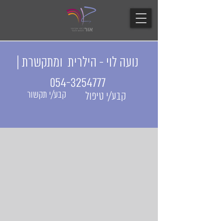
נועה לוי - הילרית ומתקשרת |
054-3254777
קבע/י תקשור
קבע/י טיפול