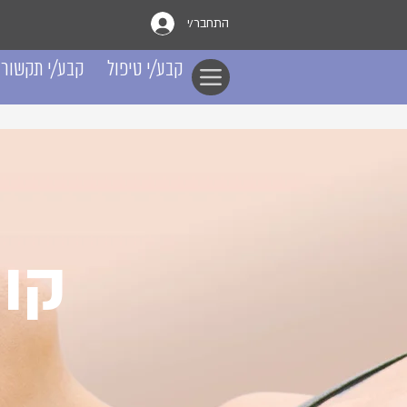
התחבר/י
קבע/י טיפול
קבע/י תקשור
קור