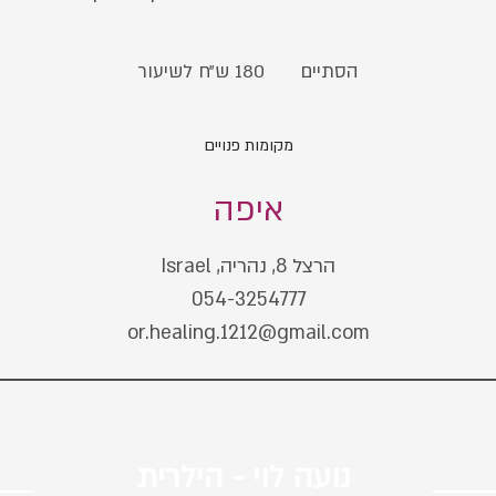
180
ש״ח
הסתיים
ה
180 ש״ח לשיעור
לשיעור
ס
ת
מקומות פנויים
י
י
איפה
ם
הרצל 8, נהריה, Israel
054-3254777
or.healing.1212@gmail.com
נועה לוי - הילרית