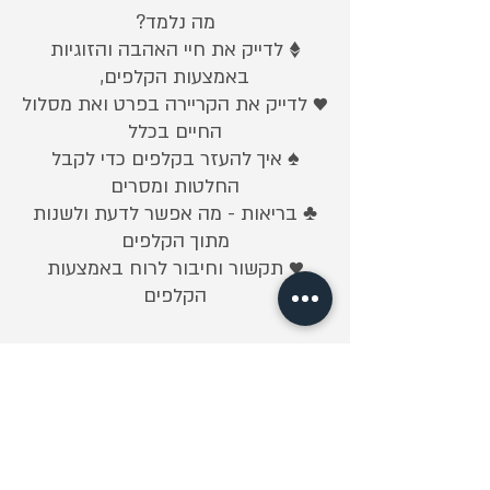
♦️ לדייק את חיי האהבה והזוגיות
♥️ לדייק את הקריירה בפרט ואת מסלול
♠️ איך להעזר בקלפים כדי לקבל
♣️ בריאות - מה אפשר לדעת ולשנות
♥️ תקשור וחיבור לרוח באמצעות
הקלפים
180
ש״ח
הסתיים
ה
180 ש״ח לשיעור
לשיעור
ס
ת
מקומות פנויים
י
איפה
י