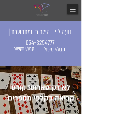
נועה לוי - הילרית ומתקשרת |
054-3254777
קבע/י תקשור
קבע/י טיפול
לא רק טארוט! קורס
קריאה בקלפי מספרים