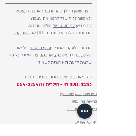
רוצה שאעזור לך לההתחבר לאהבה העצמית 
ולאפשר לגוף שלך לרפא את עצמו?
לחצי כאן 
לקבוע טיפול
 הילינג אנרגטי.
מוזמנת גם להשאיר תגובה  👇🏼 
או 
ליצור קשר
מוזמנים לעקוב אחרי ב
ערוץ היוטיוב
 של אור 
הילינג, ב
דף הפייסבוק
, או בקבוצה: 
הילינג, כל מה 
שרצית לדעת ולא העזת לשאול
לסדנאות בנושאים רוחניים וריפוי גוף נפש
כתבה: נועה לוי - הילרית 054-3254777
חוש שישי, להקשיב לגוף
בריאות גוף ונפש
רפואה אלטרנטיבית