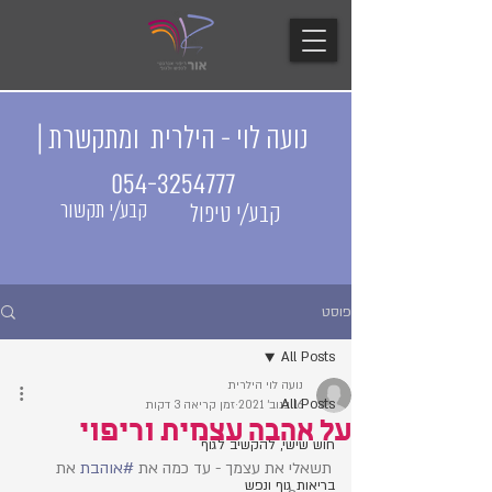
נועה לוי - הילרית ומתקשרת |
054-3254777
קבע/י תקשור
קבע/י טיפול
פוסט
All Posts
נועה לוי הילרית
All Posts
16 בנוב׳ 2021
זמן קריאה 3 דקות
על אהבה עצמית וריפוי
חוש שישי, להקשיב לגוף
תשאלי את עצמך - עד כמה את 
#אוהבת
 את 
בריאות גוף ונפש