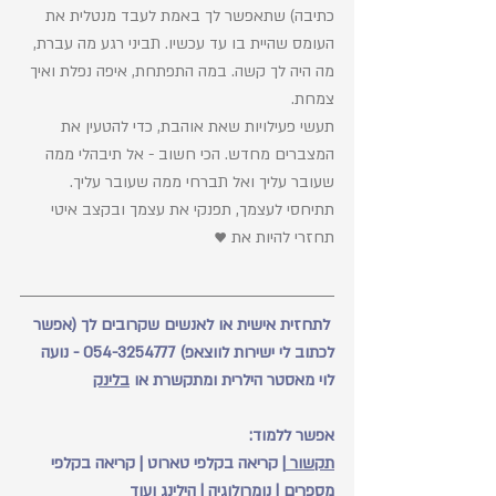
כתיבה) שתאפשר לך באמת לעבד מנטלית את 
העומס שהיית בו עד עכשיו. תביני רגע מה עברת, 
מה היה לך קשה. במה התפתחת, איפה נפלת ואיך 
צמחת.
תעשי פעילויות שאת אוהבת, כדי להטעין את 
המצברים מחדש. הכי חשוב - אל תיבהלי ממה 
שעובר עליך ואל תברחי ממה שעובר עליך. 
תתיחסי לעצמך, תפנקי את עצמך ובקצב איטי 
תחזרי להיות את ♥️
 לתחזית אישית או לאנשים שקרובים לך (אפשר 
לכתוב לי ישירות לווצאפ) 054-3254777 - נועה 
לוי מאסטר הילרית ומתקשרת או 
בלינק
אפשר ללמוד: 
תקשור 
| קריאה בקלפי טארוט | קריאה בקלפי 
מספרים | נומרולוגיה | הילינג ועוד