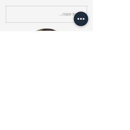
אנרגיה של מזל תאומים
כתיבת תגובה...
מי אני?
קוראים לי נועה ואת המסע שלי עם
ההילינג התחלתי לפני יותר מעשור.
למדתי אסטרולגיה, קריאה בקלפי
טארוט, כירולוגיה (קריאה בכפות ידיים),
עשיתי תואר ראשון בפסיכולוגיה ואני