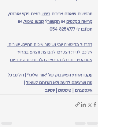
מרגישים שאתם צריכים 
ריפוי,
 רוצים ניקוי אנרגטי, 
קריאה בקלפים
 או 
תקשור
? 
קבעו טיפול
, או 
תכתבו לי 054-3254777
לתרגול מדיטציה יומי ושיפור איכות החיים, ישירות 
אליכם לנייד: הצטרפו לקבוצת ווצאפ במחיר 
אטרקטיבי ותרגלו מדיטציה קלה ופשוטה יום-יום
עקבו אחרי: 
הפייסבוק של ״אור הילינג״
 | 
הילינג: כל 
מה שרציתם לדעת ולא העזתם לשאול
 | 
אינסטגרם
 | 
טיקטוק
 | 
יוטיוב