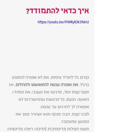
איך כדאי להתמודד?
https://youtu.be/9WKytDk3NnU
קודם כל להוריד ציפיות. את לא אמורה להתנהג 
כרגיל. 
את אמורה עכשיו להתאושש ולהחלים. 
אז 
תשני קצת יותר, תרגישי את העצב/ את הפחד/ 
היאוש/ הכעס, כל הרגשות שההישרדות לא 
אפשרה לך להרגיש עד עכשיו.
תבכי קצת. הבכי מנקה והוא ישחרר ממך את 
המטען שהצטבר.
תעשי פעילות מדיטטיבית (הליכה/ ריצה/ מדיטציה/ 