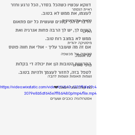
דווקא עכשיו כשהכל בסדר, הכל נרגע וחזר 
ראיית הנסתר
לעצמו, את ממש לא בטוב. 
רפואה אלטרנטיבית
הדברים הכי קטנים שעשית כל יום פתאום 
קשים לך, יש לך הרבה פחות אנרגיה ואת 
הילינג
ממש לא במצב רוח טוב. 
מיסטיקה יהודית
אם זה מה שעובר עליך - אולי את חווה פוטס 
סודותיה של מכשפה
טראומה. 
החדשות הטובות הן: את יכולה די בקלות 
קלפי טארוט
לטפל בזה, לחזור לעצמך ולהיות בטוב. 
נשמות תאומות ונשמות להבה
https://video.wixstatic.com/video/d14840_6220ff4fa27c4
מה קורה אחרי המוות 💔
2079e8b5df645e7ff86/480p/mp4/file.mp4
אסטרולוגיה כוכבים ושערים