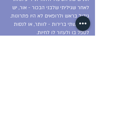
לאחר שגיליתי שלבני הבכור - אור, יש
גידול בראש ולרופאים לא היו פתרונות.
היו לי שתי ברירות - לוותר, או לנסות
לטפל בו ולעזור לו לחיות.
את הבסיס ידעתי מאינטואיציה ואת
השאר למדתי ופיתחתי תוך כדי
הטיפולים בו. אור חי ללא טיפולים
קונבנציונלים וללא תרופות שנה ו-8
חודשים מעבר למה שהרופאים העריכו
שיחיה.
הטיפול באור לימד אותי לשלב את כל
הידע שרכשתי, להשתמש באינטואיציות
שלי ולהשתמש ביכולות שלי בשביל
לאפשר לגוף לרפא את עצמו. מאז אני
מטפלת ועוזרת לכל מי שמגיע/ה אלי