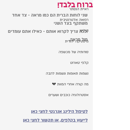
ברוח בלבד!
ראיית הנסתר
שני לוחות הברית הם כמו מראה - צד אחד 
רפואה אלטרנטיבית
משתקף בצד השני 
הילינג
וככה צריך לקרוא אותם - כאילו אתם עומדים 
מול מראה. 
מיסטיקה יהודית
סודותיה של מכשפה
קלפי טארוט
נשמות תאומות ונשמות להבה
מה קורה אחרי המוות 💔
אסטרולוגיה כוכבים ושערים
לטיפול הילינג אנרגטי לחצי כאן
לייעוץ בקלפים, או תקשור לחצי כאן