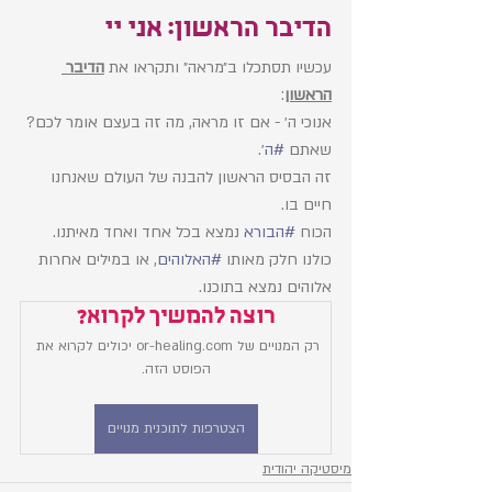
הדיבר הראשון: אני יי
עכשיו תסתכלו ב״מראה״ ותקראו את 
הדיבר 
הראשון
:
אנוכי ה׳ - אם זו מראה, מה זה בעצם אומר לכם? 
שאתם 
#ה
׳. 
זה הבסיס הראשון להבנה של העולם שאנחנו 
חיים בו. 
הכוח 
#הבורא
 נמצא בכל אחד ואחד מאיתנו. 
כולנו חלק מאותו 
#האלוהים
, או במילים אחרות 
אלוהים נמצא בתוכנו. 
רוצה להמשיך לקרוא?
רק המנויים של or-healing.com יכולים לקרוא את 
הפוסט הזה.
הצטרפות לתוכנית מנויים
מיסטיקה יהודית