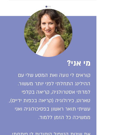
קבלה ותיקון קרמאתי -
למה זה לא מדויק
מי אני?
קוראים לי נועה ואת המסע שלי עם
ההילינג התחלתי לפני יותר מעשור.
למדתי אסטרולגיה, קריאה בקלפי
טארוט, כירולוגיה (קריאה בכפות ידיים),
עשיתי תואר ראשון בפסיכולוגיה ואני
ממשיכה כל הזמן ללמוד.
את שיטת הטיפול היחודית לי פיתחתי